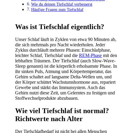
Wie du deinen Tiefschlaf verbesserst
Häufige Fragen zum Tiefschlaf
Was ist Tiefschlaf eigentlich?
Unser Schlaf läuft in Zyklen von etwa 90 Minuten ab,
die sich mehrmals pro Nacht wiederholen. Jeder
Zyklus durchläuft mehrere Phasen: Einschlafphase,
leichter Schlaf, Tiefschlaf und die
REM-Phase
mit den
lebhaften Träumen. Der Tiefschlaf (auch Slow-Wave-
Sleep genannt) ist die körperlich erholsamste Phase. In
ihr sinken Puls, Atmung und Körpertemperatur, das
Gehirn schaltet auf langsame Delta-Wellen um, und
der Körper schüttet Wachstumshormone aus, repariert
Gewebe und stärkt das Immunsystem. Auch das
Gehirn nutzt diese Zeit, um Gelerntes zu festigen und
Stoffwechselprodukte abzubauen.
Wie viel Tiefschlaf ist normal?
Richtwerte nach Alter
Der Tiefschlafbedarf ist nicht bei allen Menschen