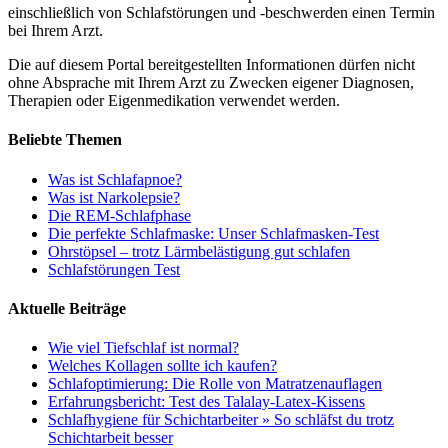
einschließlich von Schlafstörungen und -beschwerden einen Termin
bei Ihrem Arzt.
Die auf diesem Portal bereitgestellten Informationen dürfen nicht
ohne Absprache mit Ihrem Arzt zu Zwecken eigener Diagnosen,
Therapien oder Eigenmedikation verwendet werden.
Beliebte Themen
Was ist Schlafapnoe?
Was ist Narkolepsie?
Die REM-Schlafphase
Die perfekte Schlafmaske: Unser Schlafmasken-Test
Ohrstöpsel – trotz Lärmbelästigung gut schlafen
Schlafstörungen Test
Aktuelle Beiträge
Wie viel Tiefschlaf ist normal?
Welches Kollagen sollte ich kaufen?
Schlafoptimierung: Die Rolle von Matratzenauflagen
Erfahrungsbericht: Test des Talalay-Latex-Kissens
Schlafhygiene für Schichtarbeiter » So schläfst du trotz
Schichtarbeit besser