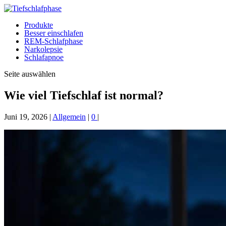
Produkte
Besser einschlafen
REM-Schlafphase
Narkolepsie
Schlafapnoe
Seite auswählen
Wie viel Tiefschlaf ist normal?
Juni 19, 2026
|
Allgemein
|
0
|