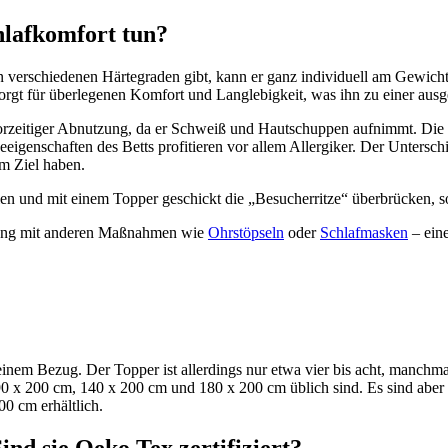
hlafkomfort tun?
 in verschiedenen Härtegraden gibt, kann er ganz individuell am Gewicht
sorgt für überlegenen Komfort und Langlebigkeit, was ihn zu einer ausg
orzeitiger Abnutzung, da er Schweiß und Hautschuppen aufnimmt. Die 
genschaften des Betts profitieren vor allem Allergiker. Der Untersch
um Ziel haben.
en und mit einem Topper geschickt die „Besucherritze“ überbrücken, so
ndung mit anderen Maßnahmen wie
Ohrstöpseln
oder
Schlafmasken
– eine
einem Bezug. Der Topper ist allerdings nur etwa vier bis acht, manch
90 x 200 cm, 140 x 200 cm und 180 x 200 cm üblich sind. Es sind aber
0 cm erhältlich.
nd sie Oeko Tex zertifiziert?