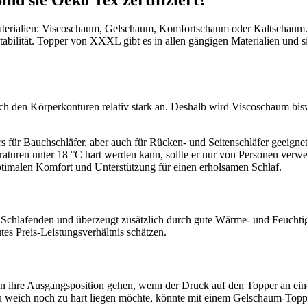
aterialien: Viscoschaum, Gelschaum, Komfortschaum oder Kaltschaum. D
abilität. Topper von XXXL gibt es in allen gängigen Materialien und s
ch den Körperkonturen relativ stark an. Deshalb wird Viscoschaum bis
s für Bauchschläfer, aber auch für Rücken- und Seitenschläfer geeignet.
turen unter 18 °C hart werden kann, sollte er nur von Personen verwen
ptimalen Komfort und Unterstützung für einen erholsamen Schlaf.
Schlafenden und überzeugt zusätzlich durch gute Wärme- und Feuchtigk
es Preis-Leistungsverhältnis schätzen.
in ihre Ausgangsposition gehen, wenn der Druck auf den Topper an eine
u weich noch zu hart liegen möchte, könnte mit einem Gelschaum-Topper