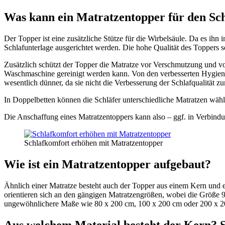
Was kann ein Matratzentopper für den Sc
Der Topper ist eine zusätzliche Stütze für die Wirbelsäule. Da es ihn
Schlafunterlage ausgerichtet werden. Die hohe Qualität des Toppers 
Zusätzlich schützt der Topper die Matratze vor Verschmutzung und v
Waschmaschine gereinigt werden kann. Von den verbesserten Hygieneei
wesentlich dünner, da sie nicht die Verbesserung der Schlafqualität z
In Doppelbetten können die Schläfer unterschiedliche Matratzen wähl
Die Anschaffung eines Matratzentoppers kann also – ggf. in Verbi
Schlafkomfort erhöhen mit Matratzentopper
Wie ist ein Matratzentopper aufgebaut?
Ähnlich einer Matratze besteht auch der Topper aus einem Kern und 
orientieren sich an den gängigen Matratzengrößen, wobei die Größe 
ungewöhnlichere Maße wie 80 x 200 cm, 100 x 200 cm oder 200 x 20
Aus welchem Material besteht der Kern? Si