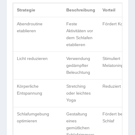
Strategie
Beschreibung
Vorteil
Abendroutine
Feste
Fördert Konsiste
etablieren
Aktivitäten vor
dem Schlafen
etablieren
Licht reduzieren
Verwendung
Stimuliert
gedämpfter
Melatoninproduk
Beleuchtung
Körperliche
Stretching
Reduziert Stress
Entspannung
oder leichtes
Yoga
Schlafumgebung
Gestaltung
Fördert bessere
optimieren
eines
Schlaf
gemütlichen
Schlafzimmers