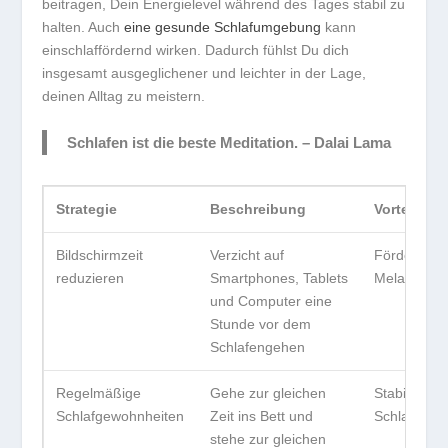
beitragen, Dein Energielevel während des Tages stabil zu
halten. Auch
eine gesunde Schlafumgebung
kann
einschlaffördernd wirken. Dadurch fühlst Du dich
insgesamt ausgeglichener und leichter in der Lage,
deinen Alltag zu meistern.
Schlafen ist die beste Meditation. – Dalai Lama
Strategie
Beschreibung
Vorteil
Bildschirmzeit
Verzicht auf
Fördert
reduzieren
Smartphones, Tablets
Melatoninp
und Computer eine
Stunde vor dem
Schlafengehen
Regelmäßige
Gehe zur gleichen
Stabiler
Schlafgewohnheiten
Zeit ins Bett und
Schlafrhyt
stehe zur gleichen