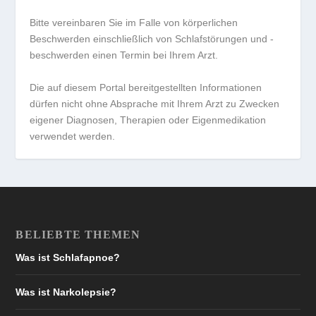
Bitte vereinbaren Sie im Falle von körperlichen
Beschwerden einschließlich von Schlafstörungen und -
beschwerden einen Termin bei Ihrem Arzt.
Die auf diesem Portal bereitgestellten Informationen
dürfen nicht ohne Absprache mit Ihrem Arzt zu Zwecken
eigener Diagnosen, Therapien oder Eigenmedikation
verwendet werden.
BELIEBTE THEMEN
Was ist Schlafapnoe?
Was ist Narkolepsie?