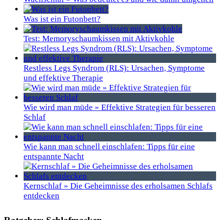
Was ist ein Futonbett?
Test: Memoryschaumkissen mit Aktivkohle
Restless Legs Syndrom (RLS): Ursachen, Symptome
und effektive Therapie
Wie wird man müde » Effektive Strategien für besseren
Schlaf
Wie kann man schnell einschlafen: Tipps für eine
entspannte Nacht
Kernschlaf » Die Geheimnisse des erholsamen Schlafs
entdecken