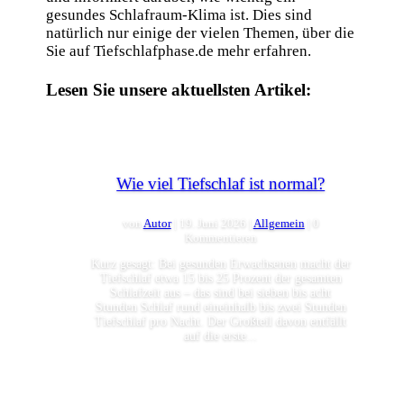
gesundes Schlafraum-Klima ist. Dies sind
natürlich nur einige der vielen Themen, über die
Sie auf Tiefschlafphase.de mehr erfahren.
Lesen Sie unsere aktuellsten Artikel:
Wie viel Tiefschlaf ist normal?
von
Autor
|
19. Juni 2026
|
Allgemein
| 0
Kommentieren
Kurz gesagt: Bei gesunden Erwachsenen macht der
Tiefschlaf etwa 15 bis 25 Prozent der gesamten
Schlafzeit aus – das sind bei sieben bis acht
Stunden Schlaf rund eineinhalb bis zwei Stunden
Tiefschlaf pro Nacht. Der Großteil davon entfällt
auf die erste...