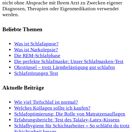
nicht ohne Absprache mit Ihrem Arzt zu Zwecken eigener
Diagnosen, Therapien oder Eigenmedikation verwendet
werden.
Beliebte Themen
Was ist Schlafapnoe?
Was ist Narkolepsie?
Die REM-Schlafphase
Die perfekte Schlafmaske: Unser Schlafmasken-Test
Ohrstöpsel – trotz Lärmbelästigung gut schlafen
Schlafstörungen Test
Aktuelle Beiträge
Wie viel Tiefschlaf ist normal?
Welches Kollagen sollte ich kaufen?
Schlafoptimierung: Die Rolle von Matratzenauflagen
Erfahrungsbericht: Test des Talalay-Latex-Kissens
Schlafhygiene für Schichtarbeiter » So schläfst du trotz
Schichtarbeit besser