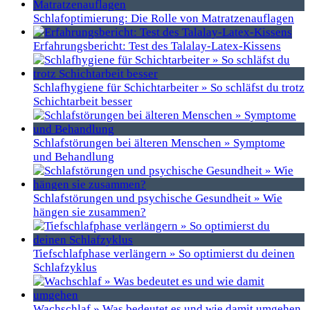
Schlafoptimierung: Die Rolle von Matratzenauflagen
Erfahrungsbericht: Test des Talalay-Latex-Kissens
Schlafhygiene für Schichtarbeiter » So schläfst du trotz
Schichtarbeit besser
Schlafstörungen bei älteren Menschen » Symptome
und Behandlung
Schlafstörungen und psychische Gesundheit » Wie
hängen sie zusammen?
Tiefschlafphase verlängern » So optimierst du deinen
Schlafzyklus
Wachschlaf » Was bedeutet es und wie damit umgehen