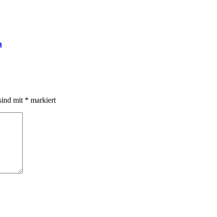
n
sind mit
*
markiert