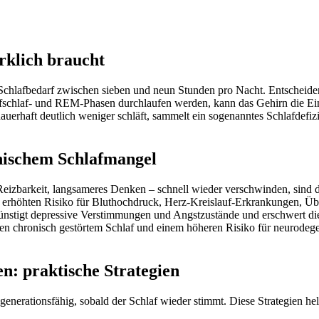
rklich braucht
Schlafbedarf zwischen sieben und neun Stunden pro Nacht. Entscheidend
efschlaf- und REM-Phasen durchlaufen werden, kann das Gehirn die Ein
erhaft deutlich weniger schläft, sammelt ein sogenanntes Schlafdefizit
onischem Schlafmangel
eizbarkeit, langsameres Denken – schnell wieder verschwinden, sind di
erhöhten Risiko für Bluthochdruck, Herz-Kreislauf-Erkrankungen, Üb
ünstigt depressive Verstimmungen und Angstzustände und erschwert die
n chronisch gestörtem Schlaf und einem höheren Risiko für neurodeg
: praktische Strategien
generationsfähig, sobald der Schlaf wieder stimmt. Diese Strategien hel