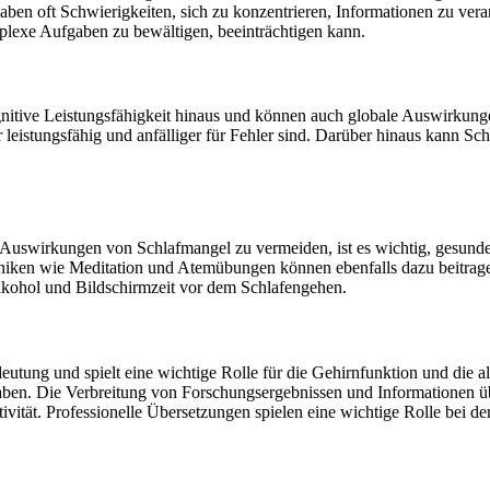
ben oft Schwierigkeiten, sich zu konzentrieren, Informationen zu vera
plexe Aufgaben zu bewältigen, beeinträchtigen kann.
itive Leistungsfähigkeit hinaus und können auch globale Auswirkunge
 leistungsfähig und anfälliger für Fehler sind. Darüber hinaus kann Sc
n Auswirkungen von Schlafmangel zu vermeiden, ist es wichtig, gesund
niken wie Meditation und Atemübungen können ebenfalls dazu beitrag
Alkohol und Bildschirmzeit vor dem Schlafengehen.
edeutung und spielt eine wichtige Rolle für die Gehirnfunktion und die 
ben. Die Verbreitung von Forschungsergebnissen und Informationen übe
vität. Professionelle Übersetzungen spielen eine wichtige Rolle bei de