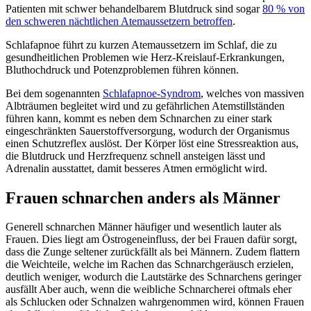
Patienten mit schwer behandelbarem Blutdruck sind sogar
80 % von
den schweren nächtlichen Atemaussetzern betroffen
.
Schlafapnoe führt zu kurzen Atemaussetzern im Schlaf, die zu
gesundheitlichen Problemen wie Herz-Kreislauf-Erkrankungen,
Bluthochdruck und Potenzproblemen führen können.
Bei dem sogenannten
Schlafapnoe-Syndrom
, welches von massiven
Albträumen begleitet wird und zu gefährlichen Atemstillständen
führen kann, kommt es neben dem Schnarchen zu einer stark
eingeschränkten Sauerstoffversorgung, wodurch der Organismus
einen Schutzreflex auslöst. Der Körper löst eine Stressreaktion aus,
die Blutdruck und Herzfrequenz schnell ansteigen lässt und
Adrenalin ausstattet, damit besseres Atmen ermöglicht wird.
Frauen schnarchen anders als Männer
Generell schnarchen Männer häufiger und wesentlich lauter als
Frauen. Dies liegt am Östrogeneinfluss, der bei Frauen dafür sorgt,
dass die Zunge seltener zurückfällt als bei Männern. Zudem flattern
die Weichteile, welche im Rachen das Schnarchgeräusch erzielen,
deutlich weniger, wodurch die Lautstärke des Schnarchens geringer
ausfällt Aber auch, wenn die weibliche Schnarcherei oftmals eher
als Schlucken oder Schnalzen wahrgenommen wird, können Frauen