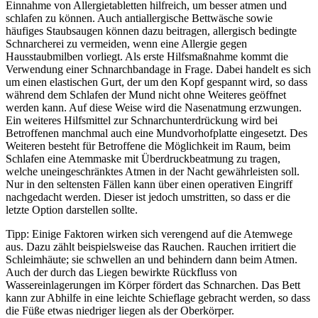
Einnahme von Allergietabletten hilfreich, um besser atmen und
schlafen zu können. Auch antiallergische Bettwäsche sowie
häufiges Staubsaugen können dazu beitragen, allergisch bedingte
Schnarcherei zu vermeiden, wenn eine Allergie gegen
Hausstaubmilben vorliegt. Als erste Hilfsmaßnahme kommt die
Verwendung einer Schnarchbandage in Frage. Dabei handelt es sich
um einen elastischen Gurt, der um den Kopf gespannt wird, so dass
während dem Schlafen der Mund nicht ohne Weiteres geöffnet
werden kann. Auf diese Weise wird die Nasenatmung erzwungen.
Ein weiteres Hilfsmittel zur Schnarchunterdrückung wird bei
Betroffenen manchmal auch eine Mundvorhofplatte eingesetzt. Des
Weiteren besteht für Betroffene die Möglichkeit im Raum, beim
Schlafen eine Atemmaske mit Überdruckbeatmung zu tragen,
welche uneingeschränktes Atmen in der Nacht gewährleisten soll.
Nur in den seltensten Fällen kann über einen operativen Eingriff
nachgedacht werden. Dieser ist jedoch umstritten, so dass er die
letzte Option darstellen sollte.
Tipp: Einige Faktoren wirken sich verengend auf die Atemwege
aus. Dazu zählt beispielsweise das Rauchen. Rauchen irritiert die
Schleimhäute; sie schwellen an und behindern dann beim Atmen.
Auch der durch das Liegen bewirkte Rückfluss von
Wassereinlagerungen im Körper fördert das Schnarchen. Das Bett
kann zur Abhilfe in eine leichte Schieflage gebracht werden, so dass
die Füße etwas niedriger liegen als der Oberkörper.